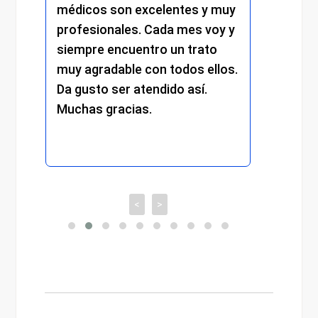
son excelentes y muy
trato cercano, eficiente 
nales. Cada mes voy y
respetuoso. Se nota el
encuentro un trato
compromiso y la dedicac
able con todos ellos.
cada detalle. Sin duda, u
ser atendido así.
experiencia muy positiva
racias.
recomiendo totalmente.
<
>