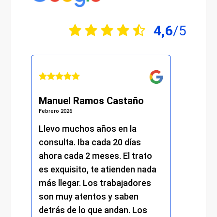
4,6
/5
Ramos Castaño
Julián Martínez Molin
Febrero 2026
chos años en la
He recibido una atención
 Iba cada 20 días
excelente desde el prime
a 2 meses. El trato
momento. Desde la rece
ito, te atienden nada
me atendieron con muc
r. Los trabajadores
amabilidad y profesional
atentos y saben
y el resto del personal
 lo que andan. Los
mantuvo el mismo nivel 