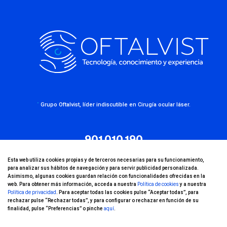
·
Grupo Oftalvist, líder indiscutible en Cirugía ocular láser.
901 010 190
Esta web utiliza cookies propias y de terceros necesarias para su funcionamiento,
para analizar sus hábitos de navegación y para servir publicidad personalizada.
Encuentra tu clínica
Asimismo, algunas cookies guardan relación con funcionalidades ofrecidas en la
web. Para obtener más información, acceda a nuestra
Política de cookies
y a nuestra
Política de privacidad
. Para aceptar todas las cookies pulse “Aceptar todas”, para
rechazar pulse “Rechazar todas”, y para configurar o rechazar en función de su
finalidad, pulse “Preferencias” o pinche
aquí
.
¿Quiénes somos?