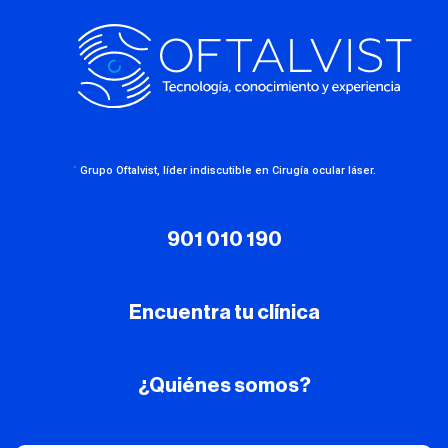
·
Grupo Oftalvist, líder indiscutible en Cirugía ocular láser.
901 010 190
Encuentra tu clínica
¿Quiénes somos?