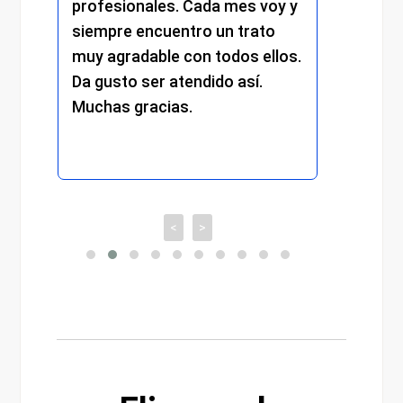
profesionales. Cada mes voy y
respetuoso. S
siempre encuentro un trato
compromiso y
muy agradable con todos ellos.
cada detalle. 
Da gusto ser atendido así.
experiencia m
Muchas gracias.
recomiendo t
<
>