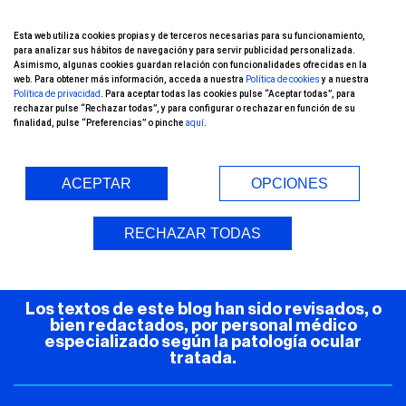
¡Conoce nuestro
Esta web utiliza cookies propias y de terceros necesarias para su funcionamiento,
para analizar sus hábitos de navegación y para servir publicidad personalizada.
canal de YouTube!
Asimismo, algunas cookies guardan relación con funcionalidades ofrecidas en la
web. Para obtener más información, acceda a nuestra
Política de cookies
y a nuestra
Política de privacidad
. Para aceptar todas las cookies pulse “Aceptar todas”, para
rechazar pulse “Rechazar todas”, y para configurar o rechazar en función de su
finalidad, pulse “Preferencias” o pinche
aquí
.
ACEPTAR
OPCIONES
Entorno Seguro (COVID-19)
RECHAZAR TODAS
Los textos de este blog han sido revisados, o
bien redactados, por personal médico
especializado según la patología ocular
tratada.