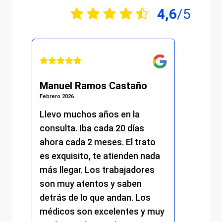
4,6
/5
Manuel Ramos Castaño
Julián Martí
Febrero 2026
Febrero 2026
Llevo muchos años en la
He recibido u
consulta. Iba cada 20 días
excelente des
ahora cada 2 meses. El trato
momento. Des
es exquisito, te atienden nada
me atendiero
más llegar. Los trabajadores
amabilidad y 
son muy atentos y saben
y el resto del
detrás de lo que andan. Los
mantuvo el mi
médicos son excelentes y muy
trato cercano,