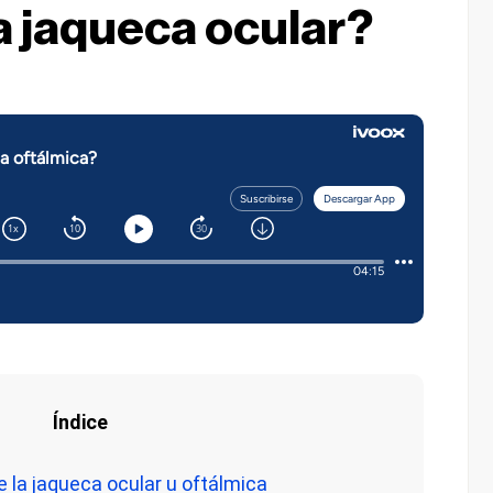
a jaqueca ocular?
Índice
 la jaqueca ocular u oftálmica