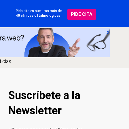
Pida cita en nuestras más de
PIDE CITA
40 clínicas oftalmológicas
X
icias
Suscríbete a la
Newsletter