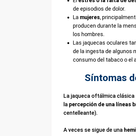
El
estrés o la falta de d
de episodios de dolor.
La
mujeres
, principalmen
producen durante la mens
los hombres.
Las jaquecas oculares t
de la ingesta de algunos
consumo del tabaco o el a
Síntomas de
La jaqueca oftálmica clásica
la
percepción de una líneas b
centelleante).
A veces se sigue de una
hemi