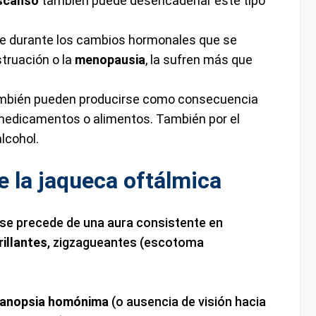
escanso
también puede desencadenar este tipo
te durante los cambios hormonales que se
truación o la
menopausia
, la sufren más que
ambién pueden producirse como consecuencia
 medicamentos o alimentos. También por el
lcohol.
 la jaqueca oftálmica
 se precede de una aura consistente en
rillantes
, zigzagueantes (escotoma
anopsia homónima
(o ausencia de visión hacia