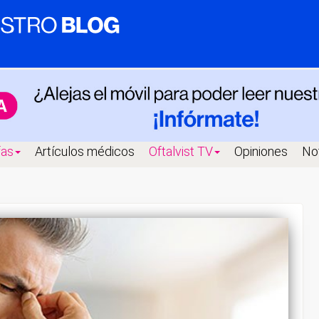
fas
Artículos médicos
Oftalvist TV
Opiniones
Not