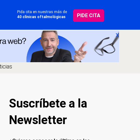
Pida cita en nuestras más de
PIDE CITA
40 clínicas oftalmológicas
X
icias
Suscríbete a la
Newsletter