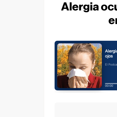
Alergia ocu
e