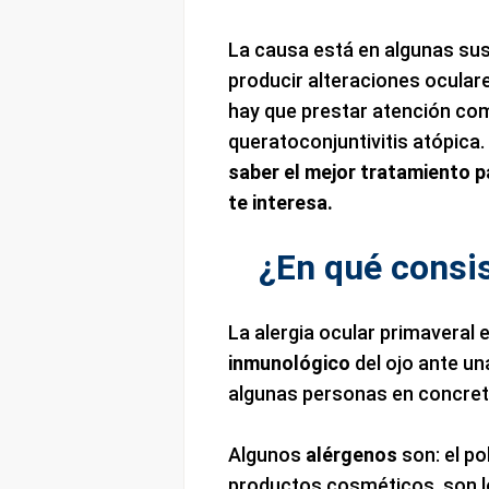
La causa está en algunas su
producir alteraciones ocular
hay que prestar atención co
queratoconjuntivitis atópica.
saber el mejor tratamiento pa
te interesa.
¿En qué consis
La alergia ocular primaveral 
inmunológico
del ojo ante un
algunas personas en concret
Algunos
alérgenos
son: el po
productos cosméticos, son l