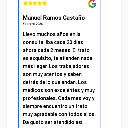
Manuel Ramos Castaño
Julián Mar
Febrero 2026
Febrero 2026
Llevo muchos años en la
He recibido
consulta. Iba cada 20 días
excelente d
ahora cada 2 meses. El trato
momento. D
es exquisito, te atienden nada
me atendie
más llegar. Los trabajadores
amabilidad 
son muy atentos y saben
y el resto d
detrás de lo que andan. Los
mantuvo el 
médicos son excelentes y muy
trato cerca
profesionales. Cada mes voy y
respetuoso.
siempre encuentro un trato
compromiso
muy agradable con todos ellos.
cada detalle
Da gusto ser atendido así.
experiencia