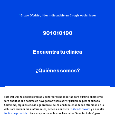
·
Grupo Oftalvist, líder indiscutible en Cirugía ocular láser.
901 010 190
Encuentra tu clínica
¿Quiénes somos?
¡Conoce nuestro
Esta web utiliza cookies propias y de terceros necesarias para su funcionamiento,
para analizar sus hábitos de navegación y para servir publicidad personalizada.
canal de YouTube!
Asimismo, algunas cookies guardan relación con funcionalidades ofrecidas en la
web. Para obtener más información, acceda a nuestra
Política de cookies
y a nuestra
Política de privacidad
. Para aceptar todas las cookies pulse “Aceptar todas”, para