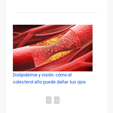
islipidemia y visión: cómo el
Dolor de cabe
olesterol alto puede dañar tus ojos
cuándo preocu
tiene con tu v
<
>