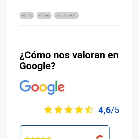
retina
dmae
salud visual
¿Cómo nos valoran en
Google?
4,6
/5