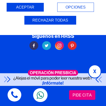
ACEPTAR
OPCIONES
RECHAZAR TODAS
Síguenos en RRSS
X
PIDE CITA