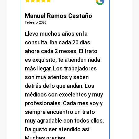
nuel Ramos Castaño
Julián Martínez
rero 2026
Febrero 2026
evo muchos años en la
He recibido una a
nsulta. Iba cada 20 días
excelente desde e
ora cada 2 meses. El trato
momento. Desde l
 exquisito, te atienden nada
me atendieron co
s llegar. Los trabajadores
amabilidad y prof
n muy atentos y saben
y el resto del pers
trás de lo que andan. Los
mantuvo el mismo 
dicos son excelentes y muy
trato cercano, efi
ofesionales. Cada mes voy y
respetuoso. Se no
empre encuentro un trato
compromiso y la d
y agradable con todos ellos.
cada detalle. Sin 
 gusto ser atendido así.
experiencia muy p
chas gracias.
recomiendo total