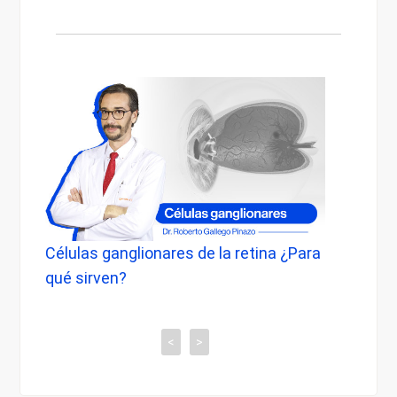
ganglionares de la retina ¿Para
Cambio de color de 
ven?
esta operación?
<
>