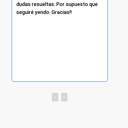
dudas resueltas. Por supuesto que
pr
seguiré yendo. Gracias!!
lo
op
un
ot
<
>