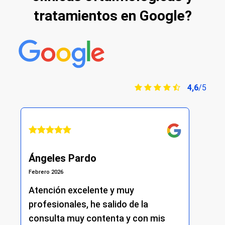
tratamientos en Google?
4,6
/5
Ángeles Pardo
A
Febrero 2026
Feb
Atención excelente y muy
He
profesionales, he salido de la
y 
consulta muy contenta y con mis
co