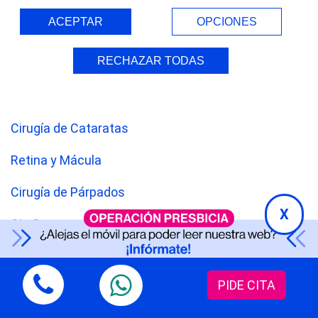
901 010 190
ACEPTAR
OPCIONES
RECHAZAR TODAS
Cirugía de Presbicia
Cirugía Refractiva
Cirugía de Cataratas
Retina y Mácula
Cirugía de Párpados
X
Ojo Seco
Somos Oftalvist
PIDE CITA
Equipo médico