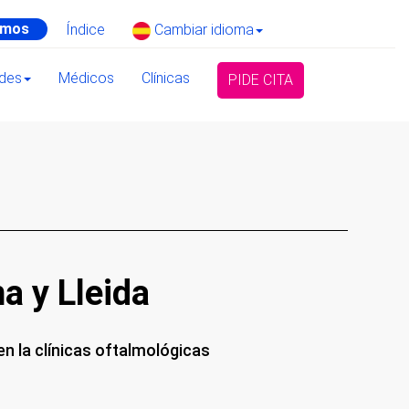
amos
Índice
Cambiar idioma
ades
Médicos
Clínicas
PIDE CITA
a y Lleida
n la clínicas oftalmológicas