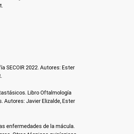
t.
fía SECOIR 2022. Autores: Ester
t.
tastásicos. Libro Oftalmología
. Autores: Javier Elizalde, Ester
n las enfermedades de la mácula.