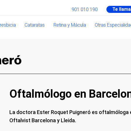
Te llam
901 010 190
resbicia
Cataratas
Retina y Mácula
Otras Especialid
neró
Oftalmólogo en Barcelon
La doctora Ester Roquet Puigneró es oftalmóloga e
Oftalvist Barcelona y Lleida.