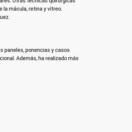
res. Otras técnicas quirúrgicas
 la mácula, retina y vítreo.
guez.
es paneles, ponencias y casos
acional. Además, ha realizado más