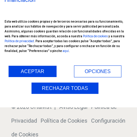
Oftalvist TV
Esta web utiliza cookies propias y de terceros necesarias para su funcionamiento,
Nuestros pacientes opinan
para analizar sus hábitos de navegación y para servir publicidad personalizada.
Asimismo, algunas cookies guardan relación con funcionalidades ofrecidas en la
web. Para obtener más información, acceda a nuestra
Política de cookies
y a nuestra
Ensayos Clínicos
Política de privacidad
. Para aceptar todas las cookies pulse “Aceptar todas”, para
rechazar pulse “Rechazar todas”, y para configurar o rechazar en función de su
finalidad, pulse “Preferencias” o pinche
aquí
.
Blog
Índice
ACEPTAR
OPCIONES
RECHAZAR TODAS
© 2026 Oftalvist |
Aviso Legal
Política de
Privacidad
Política de Cookies
Configuración
de Cookies