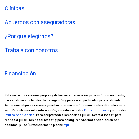
Clínicas
Acuerdos con aseguradoras
¿Por qué elegirnos?
Trabaja con nosotros
Financiación
Oftalvist TV
Esta web utiliza cookies propias y de terceros necesarias para su funcionamiento,
Nuestros pacientes opinan
para analizar sus hábitos de navegación y para servir publicidad personalizada.
Asimismo, algunas cookies guardan relación con funcionalidades ofrecidas en la
web. Para obtener más información, acceda a nuestra
Política de cookies
y a nuestra
Ensayos Clínicos
Política de privacidad
. Para aceptar todas las cookies pulse “Aceptar todas”, para
rechazar pulse “Rechazar todas”, y para configurar o rechazar en función de su
finalidad, pulse “Preferencias” o pinche
aquí
.
Blog