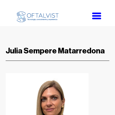
Toggle
navigati
Julia Sempere Matarredona