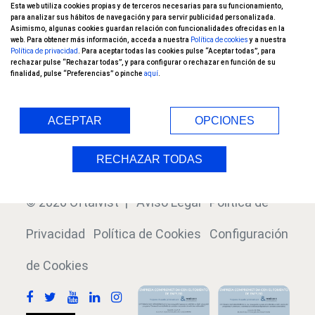
Esta web utiliza cookies propias y de terceros necesarias para su funcionamiento,
Nuestros pacientes opinan
para analizar sus hábitos de navegación y para servir publicidad personalizada.
Asimismo, algunas cookies guardan relación con funcionalidades ofrecidas en la
web. Para obtener más información, acceda a nuestra
Política de cookies
y a nuestra
Ensayos Clínicos
Política de privacidad
. Para aceptar todas las cookies pulse “Aceptar todas”, para
rechazar pulse “Rechazar todas”, y para configurar o rechazar en función de su
finalidad, pulse “Preferencias” o pinche
aquí
.
Blog
Índice
ACEPTAR
OPCIONES
RECHAZAR TODAS
© 2026 Oftalvist |
Aviso Legal
Política de
Privacidad
Política de Cookies
Configuración
de Cookies