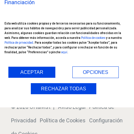
Financiación
Oftalvist TV
Esta web utiliza cookies propias y de terceros necesarias para su funcionamiento,
Nuestros pacientes opinan
para analizar sus hábitos de navegación y para servir publicidad personalizada.
Asimismo, algunas cookies guardan relación con funcionalidades ofrecidas en la
web. Para obtener más información, acceda a nuestra
Política de cookies
y a nuestra
Ensayos Clínicos
Política de privacidad
. Para aceptar todas las cookies pulse “Aceptar todas”, para
rechazar pulse “Rechazar todas”, y para configurar o rechazar en función de su
finalidad, pulse “Preferencias” o pinche
aquí
.
Blog
Índice
ACEPTAR
OPCIONES
RECHAZAR TODAS
© 2026 Oftalvist |
Aviso Legal
Política de
Privacidad
Política de Cookies
Configuración
de Cookies