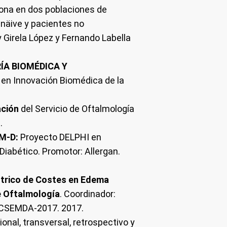
ona en dos poblaciones de
näive y pacientes no
y Girela López y Fernando Labella
RÍA BIOMÉDICA Y
n en Innovación Biomédica de la
ación
del Servicio de Oftalmología
.
M-D:
Proyecto DELPHI en
iabético. Promotor: Allergan.
ntrico de Costes en Edema
e Oftalmología
. Coordinador:
ECSEMDA-2017. 2017.
onal, transversal, retrospectivo y