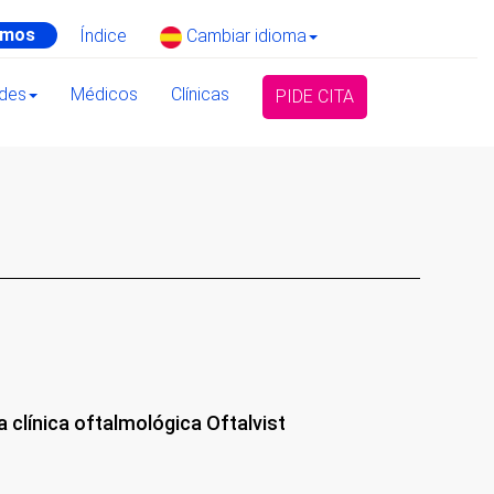
amos
Índice
Cambiar idioma
ades
Médicos
Clínicas
PIDE CITA
 clínica oftalmológica Oftalvist