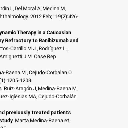
rdin L, Del Moral A, Medina M,
Ophthalmology. 2012 Feb;119(2):426-
ynamic Therapy in a Caucasian
hy Refractory to Ranibizumab and
os-Carrillo M.J., Rodríguez L.,
ia-Amiguetti J.M. Case Rep
na-Baena M., Cejudo-Corbalan O.
(1):1205-1208.
s
. Ruiz-Aragón J, Medina-Baena M,
guez-Iglesias MA, Cejudo-Corbalán
nd previously treated patients
 study
. Marta Medina-Baena et