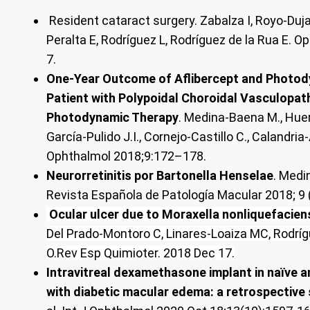
Resident cataract surgery.
Zabalza I, Royo-Duja
Peralta E, Rodríguez L, Rodríguez de la Rua E. 
7
.
One-Year Outcome of Aflibercept and Photod
Patient with Polypoidal Choroidal Vasculopat
Photodynamic Therapy
. Medina-Baena M., Huert
García-Pulido J.I., Cornejo-Castillo C., Calandr
Ophthalmol 2018;9:172–178.
Neurorretinitis por Bartonella Henselae
. Medi
Revista Española de Patología Macular 2018; 9 
Ocular ulcer due to Moraxella nonliquefacien
Del Prado-Montoro C, Linares-Loaiza MC, Rodrí
O.
Rev Esp Quimioter. 2018 Dec 17.
Intravitreal dexamethasone implant in naï
ve a
with diabetic macular edema: a retrospective