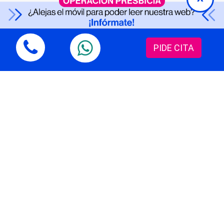
No me ocasiona ningún tipo de
impedimento. No obstante, me resulta
molesto y decido operarme para
PIDE CITA
conseguir la independencia de gafas
100% y una mejor calidad de vida.
¿Qué te plantean desde la
Unidad de Cirugía
Refractiva de Oftalvist?
El Dr. Pedro Tañá, Director Médico
Nacional de Oftalvist, me plantea la
cirugía de corrección de mi defecto
refractivo (la miopía), mediante la
técnica Lasik con láser de
femtosegundo. Una tecnología láser que