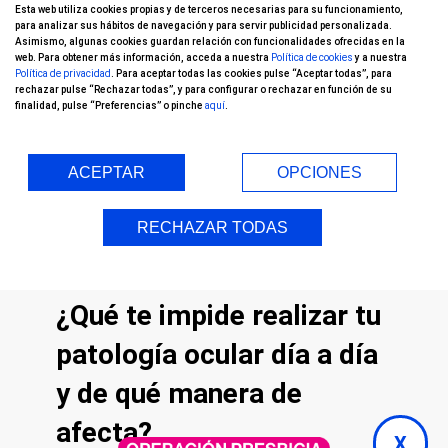
Esta web utiliza cookies propias y de terceros necesarias para su funcionamiento,
Actualmente formo parte de la unidad de
para analizar sus hábitos de navegación y para servir publicidad personalizada.
Asimismo, algunas cookies guardan relación con funcionalidades ofrecidas en la
retina y vítreo del equipo médico de
web. Para obtener más información, acceda a nuestra
Política de cookies
y a nuestra
Política de privacidad
. Para aceptar todas las cookies pulse “Aceptar todas”, para
Oftalvist. Sin embargo, cuando me
rechazar pulse “Rechazar todas”, y para configurar o rechazar en función de su
finalidad, pulse “Preferencias” o pinche
aquí
.
operaron tenía 30 años y tenía muy
buenas referencias médicas de la
clínica. Decido acudir y hacerme una
ACEPTAR
OPCIONES
exploracion completa ocular en su
unidad de cirugía refractiva para tratar
RECHAZAR TODAS
mi miopía de 3.75 dioptrías.
¿Qué te impide realizar tu
patología ocular día a día
y de qué manera de
afecta?
X