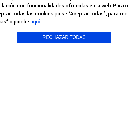
elación con funcionalidades ofrecidas en la web. Para
eptar todas las cookies pulse “Aceptar todas”, para re
ores Artiaga y Ruiz Mesa, O
ias” o pinche
aquí
.
 3
RECHAZAR TODAS
 Ramón Ruiz Mesa, son entrevistado por el Dr. Beltrán 
descubrieron las ventajas del láser de femtosegundo Ca