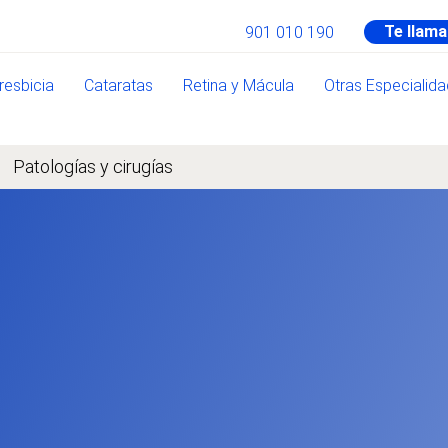
Te llam
901 010 190
resbicia
Cataratas
Retina y Mácula
Otras Especialid
Patologías y cirugías