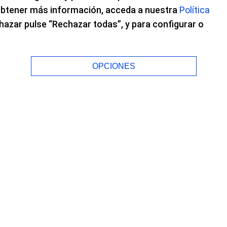
 obtener más información, acceda a nuestra
Política
chazar pulse “Rechazar todas”, y para configurar o
ftalvist - ¿Qué me
OPCIONES
en el programa "¿Qué me pasa doctor?", de
talys en la intervención de cataratas.