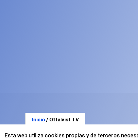
Inicio
/ Oftalvist TV
Esta web utiliza cookies propias y de terceros neces