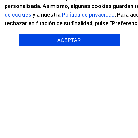
personalizada. Asimismo, algunas cookies guardan r
de cookies
y a nuestra
Política de privacidad
. Para ac
Entrevista a los doct
rechazar en función de su finalidad, pulse “Preferenc
pasa doctor?, Antena
ACEPTAR
Los doctores de Oftalvist, Enrique Artiaga y
Antena 3. Durante el programa los doctores 