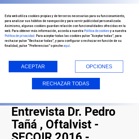
Esta web utiliza cookies propias y de terceros necesarias para su funcionamiento,
para analizar sus hábitos de navegación y para servir publicidad personalizada.
Asimismo, algunas cookies guardan relación con funcionalidades ofrecidas en la
web. Para obtener más información, acceda a nuestra
Política de cookies
y a nuestra
Política de privacidad
. Para aceptar todas las cookies pulse “Aceptar todas”, para
rechazar pulse “Rechazar todas”, y para configurar o rechazar en función de su
finalidad, pulse “Preferencias” o pinche
aquí
.
ACEPTAR
OPCIONES
Inicio
/ Oftalvist TV
RECHAZAR TODAS
Entrevista Dr. Pedro
Tañá , Oftalvist -
SECOIR 2016 -