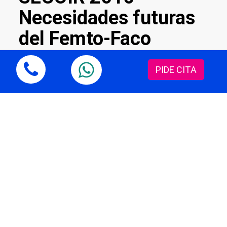
Necesidades futuras
del Femto-Faco
PIDE CITA
El Director Médico Nacional de Oftalvist, el Dr.
Pedro Tañá, explica en esta entrevista,
concedida durante la celebración del
Congreso de la SECOIR 2016, las necesidades
futuras del Femto-Faco para su
universalización.