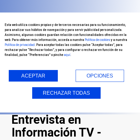
Esta web utiliza cookies propias y de terceros necesarias para su funcionamiento,
para analizar sus hábitos de navegación y para servir publicidad personalizada.
Asimismo, algunas cookies guardan relación con funcionalidades ofrecidas en la
web. Para obtener más información, acceda a nuestra
Política de cookies
y a nuestra
Política de privacidad
. Para aceptar todas las cookies pulse “Aceptar todas”, para
rechazar pulse “Rechazar todas”, y para configurar o rechazar en función de su
finalidad, pulse “Preferencias” o pinche
aquí
.
Inicio
/ Oftalvist TV
ACEPTAR
OPCIONES
RECHAZAR TODAS
Entrevista en
Información TV -