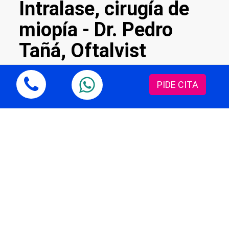
Intralase, cirugía de
miopía - Dr. Pedro
Tañá, Oftalvist
PIDE CITA
El director médico nacional de Oftalvist, el
doctor Pedro Tañá, explica en la entrevista
concedida a Información TV las ventajas de
la técnica Lasik con Intralase para la
corrección de la miopía 100% láser, y una
cirugía más segura, precisa y de rápido
postoperatorio.