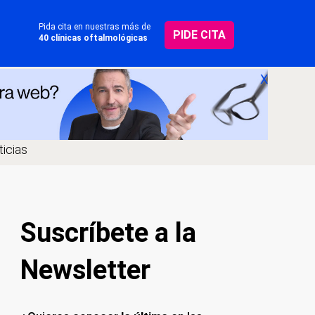
Pida cita en nuestras más de
PIDE CITA
40 clínicas oftalmológicas
X
icias
Suscríbete a la
Newsletter