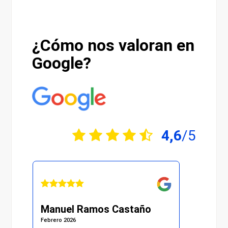
¿Cómo nos valoran en
Google?
4,6
/5
Manuel Ramos Castaño
Juli
Febrero 2026
Febrero 