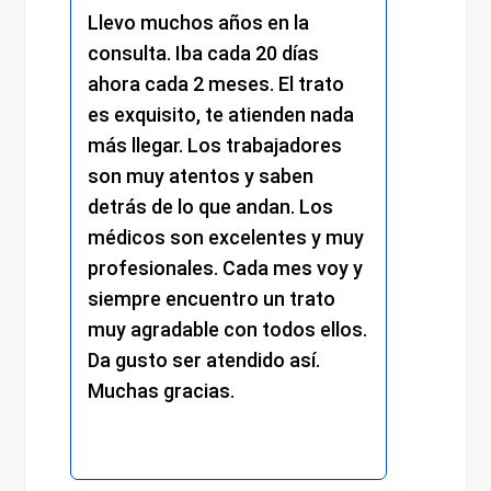
s.
Llevo muchos años en la
He re
consulta. Iba cada 20 días
excel
.
ahora cada 2 meses. El trato
momen
es exquisito, te atienden nada
me at
más llegar. Los trabajadores
amabi
son muy atentos y saben
y el 
detrás de lo que andan. Los
mantu
médicos son excelentes y muy
trato
profesionales. Cada mes voy y
respe
siempre encuentro un trato
compr
muy agradable con todos ellos.
cada 
Da gusto ser atendido así.
exper
Muchas gracias.
recom