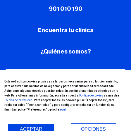
901 010 190
Encuentra tu clínica
¿Quiénes somos?
¡Conoce nuestro
Esta web utiliza cookies propias y de terceros necesarias para su funcionamiento,
para analizar sus hábitos de navegación y para servir publicidad personalizada.
canal de YouTube!
Asimismo, algunas cookies guardan relación con funcionalidades ofrecidas en la
web. Para obtener más información, acceda a nuestra
Política de cookies
y a nuestra
Política de privacidad
. Para aceptar todas las cookies pulse “Aceptar todas”, para
rechazar pulse “Rechazar todas”, y para configurar o rechazar en función de su
finalidad, pulse “Preferencias” o pinche
aquí
.
ACEPTAR
OPCIONES