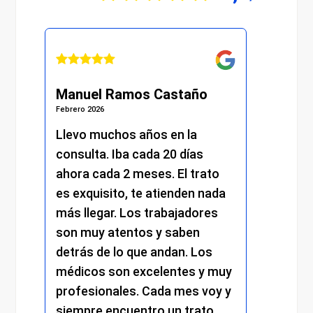
Manuel Ramos Castaño
Juli
Febrero 2026
Febrero 
s.
Llevo muchos años en la
He re
consulta. Iba cada 20 días
excel
.
ahora cada 2 meses. El trato
momen
es exquisito, te atienden nada
me at
más llegar. Los trabajadores
amabi
son muy atentos y saben
y el 
detrás de lo que andan. Los
mantu
médicos son excelentes y muy
trato
profesionales. Cada mes voy y
respe
siempre encuentro un trato
compr