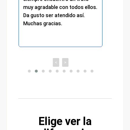
muy agradable con todos ellos.
cada 
Da gusto ser atendido así.
exper
Muchas gracias.
recom
<
>
Elige ver la