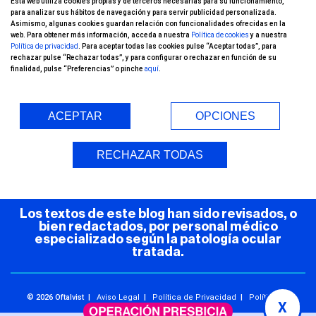
¡Conoce nuestro
Esta web utiliza cookies propias y de terceros necesarias para su funcionamiento,
para analizar sus hábitos de navegación y para servir publicidad personalizada.
canal de YouTube!
Asimismo, algunas cookies guardan relación con funcionalidades ofrecidas en la
web. Para obtener más información, acceda a nuestra
Política de cookies
y a nuestra
Política de privacidad
. Para aceptar todas las cookies pulse “Aceptar todas”, para
rechazar pulse “Rechazar todas”, y para configurar o rechazar en función de su
finalidad, pulse “Preferencias” o pinche
aquí
.
ACEPTAR
OPCIONES
Entorno Seguro (COVID-19)
RECHAZAR TODAS
Los textos de este blog han sido revisados, o
bien redactados, por personal médico
especializado según la patología ocular
tratada.
© 2026 Oftalvist |
Aviso Legal
|
Política de Privacidad
|
Política de
X