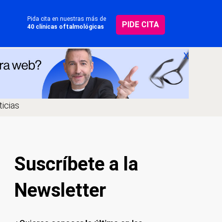
Pida cita en nuestras más de
PIDE CITA
40 clínicas oftalmológicas
X
icias
Suscríbete a la
Newsletter