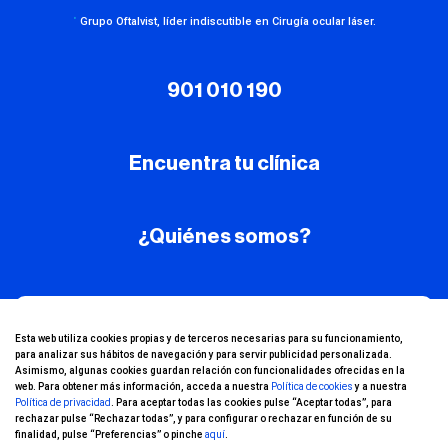
·
Grupo Oftalvist, líder indiscutible en Cirugía ocular láser.
901 010 190
Encuentra tu clínica
¿Quiénes somos?
¡Conoce nuestro
Esta web utiliza cookies propias y de terceros necesarias para su funcionamiento,
para analizar sus hábitos de navegación y para servir publicidad personalizada.
canal de YouTube!
Asimismo, algunas cookies guardan relación con funcionalidades ofrecidas en la
web. Para obtener más información, acceda a nuestra
Política de cookies
y a nuestra
Política de privacidad
. Para aceptar todas las cookies pulse “Aceptar todas”, para
rechazar pulse “Rechazar todas”, y para configurar o rechazar en función de su
finalidad, pulse “Preferencias” o pinche
aquí
.