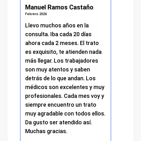
Manuel Ramos Castaño
Juli
Febrero 2026
Febrero 
s.
Llevo muchos años en la
He re
consulta. Iba cada 20 días
excel
.
ahora cada 2 meses. El trato
momen
es exquisito, te atienden nada
me at
más llegar. Los trabajadores
amabi
son muy atentos y saben
y el 
detrás de lo que andan. Los
mantu
médicos son excelentes y muy
trato
profesionales. Cada mes voy y
respe
siempre encuentro un trato
compr
muy agradable con todos ellos.
cada 
Da gusto ser atendido así.
exper
Muchas gracias.
recom