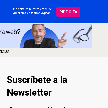
Pida cita en nuestras más de
PIDE CITA
40 clínicas oftalmológicas
X
icias
Suscríbete a la
Newsletter