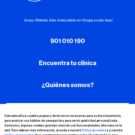
·
Grupo Oftalvist, líder indiscutible en Cirugía ocular láser.
901 010 190
Encuentra tu clínica
¿Quiénes somos?
¡Conoce nuestro
Esta web utiliza cookies propias y de terceros necesarias para su funcionamiento,
para analizar sus hábitos de navegación y para servir publicidad personalizada.
canal de YouTube!
Asimismo, algunas cookies guardan relación con funcionalidades ofrecidas en la
web. Para obtener más información, acceda a nuestra
Política de cookies
y a nuestra