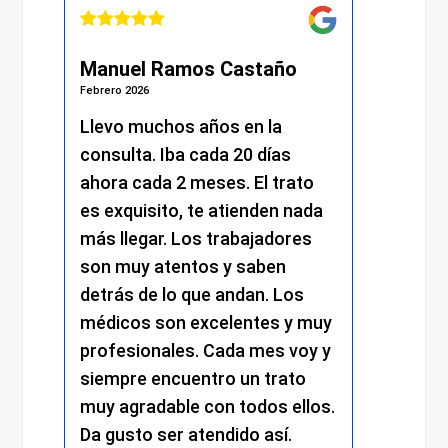
Manuel Ramos Castaño
Juli
Febrero 2026
Febrero 
s.
Llevo muchos años en la
He re
consulta. Iba cada 20 días
excel
.
ahora cada 2 meses. El trato
momen
es exquisito, te atienden nada
me at
más llegar. Los trabajadores
amabi
son muy atentos y saben
y el 
detrás de lo que andan. Los
mantu
médicos son excelentes y muy
trato
profesionales. Cada mes voy y
respe
siempre encuentro un trato
compr
muy agradable con todos ellos.
cada 
Da gusto ser atendido así.
exper