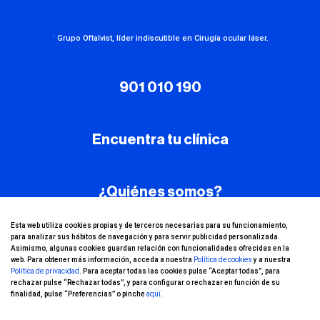
·
Grupo Oftalvist, líder indiscutible en Cirugía ocular láser.
901 010 190
Encuentra tu clínica
¿Quiénes somos?
Esta web utiliza cookies propias y de terceros necesarias para su funcionamiento,
para analizar sus hábitos de navegación y para servir publicidad personalizada.
Asimismo, algunas cookies guardan relación con funcionalidades ofrecidas en la
web. Para obtener más información, acceda a nuestra
Política de cookies
y a nuestra
¡Conoce nuestro
Política de privacidad
. Para aceptar todas las cookies pulse “Aceptar todas”, para
canal de YouTube!
rechazar pulse “Rechazar todas”, y para configurar o rechazar en función de su
finalidad, pulse “Preferencias” o pinche
aquí
.