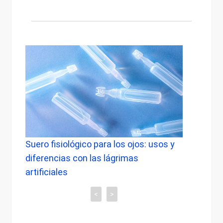
Suero fisiológico para los ojos: usos y
Lentes E
diferencias con las lágrimas
saber so
artificiales
<
>