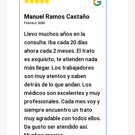
Manuel Ramos Castaño
Julián
Febrero 2026
Febrero 20
Llevo muchos años en la
He reci
consulta. Iba cada 20 días
excelen
ahora cada 2 meses. El trato
moment
es exquisito, te atienden nada
me ate
más llegar. Los trabajadores
amabili
son muy atentos y saben
y el res
detrás de lo que andan. Los
mantuvo
médicos son excelentes y muy
trato c
profesionales. Cada mes voy y
respetu
siempre encuentro un trato
comprom
muy agradable con todos ellos.
cada de
Da gusto ser atendido así.
experie