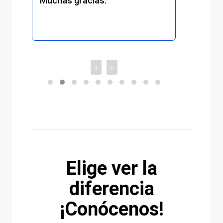
Muchas gracias.
recomi
<
>
Elige ver la
diferencia
¡Conócenos!