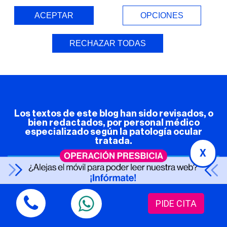
ACEPTAR
OPCIONES
RECHAZAR TODAS
Entorno Seguro (COVID-19)
Los textos de este blog han sido revisados, o
bien redactados, por personal médico
especializado según la patología ocular
tratada.
X
© 2026 Oftalvist |
Aviso Legal
|
Política de Privacidad
|
Política de
Cookies
PIDE CITA