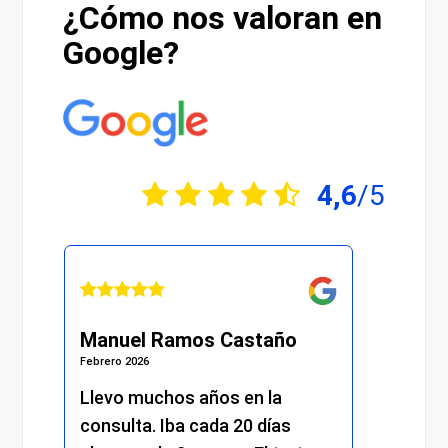
¿Cómo nos valoran en
Google?
4,6
/5
Manuel Ramos Castaño
Juli
Febrero 2026
Febrero 
s.
Llevo muchos años en la
He re
consulta. Iba cada 20 días
excel