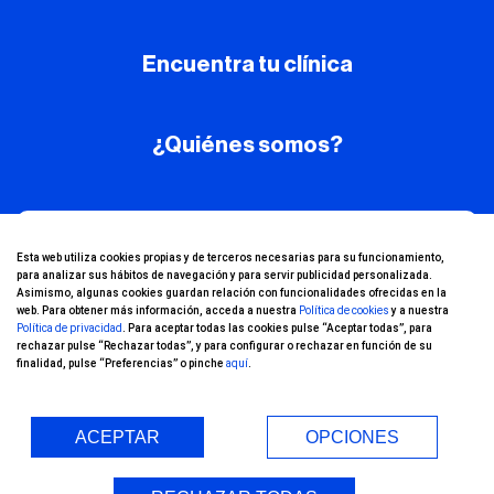
Encuentra tu clínica
¿Quiénes somos?
¡Conoce nuestro
Esta web utiliza cookies propias y de terceros necesarias para su funcionamiento,
para analizar sus hábitos de navegación y para servir publicidad personalizada.
canal de YouTube!
Asimismo, algunas cookies guardan relación con funcionalidades ofrecidas en la
web. Para obtener más información, acceda a nuestra
Política de cookies
y a nuestra
Política de privacidad
. Para aceptar todas las cookies pulse “Aceptar todas”, para
rechazar pulse “Rechazar todas”, y para configurar o rechazar en función de su
finalidad, pulse “Preferencias” o pinche
aquí
.
ACEPTAR
OPCIONES
Entorno Seguro (COVID-19)