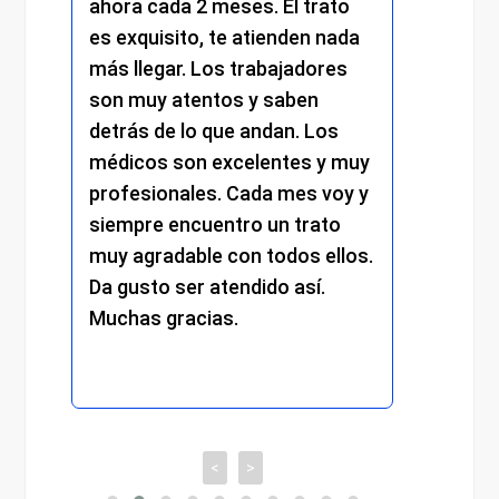
.
ahora cada 2 meses. El trato
momen
es exquisito, te atienden nada
me at
más llegar. Los trabajadores
amabi
son muy atentos y saben
y el 
detrás de lo que andan. Los
mantu
médicos son excelentes y muy
trato
profesionales. Cada mes voy y
respe
siempre encuentro un trato
compr
muy agradable con todos ellos.
cada 
Da gusto ser atendido así.
exper
Muchas gracias.
recom
<
>