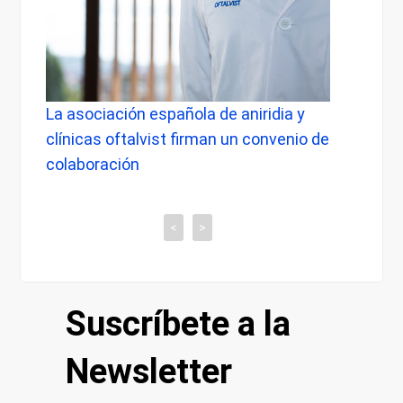
La asociación española de aniridia y
La do
io
clínicas oftalvist firman un convenio de
médic
ca
colaboración
al
<
>
Suscríbete a la
Newsletter