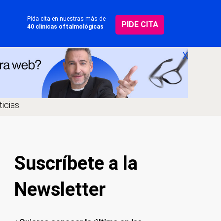
Pida cita en nuestras más de
PIDE CITA
40 clínicas oftalmológicas
X
icias
Suscríbete a la
Newsletter