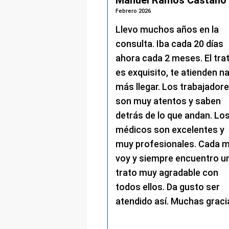
baladejo
Manuel Ramos Castaño
Febrero 2026
xcepcional y
Llevo muchos años en la
Muy agradecida con
consulta. Iba cada 20 días
ados tras mi
ahora cada 2 meses. El tra
.
es exquisito, te atienden n
más llegar. Los trabajador
son muy atentos y saben
detrás de lo que andan. Lo
médicos son excelentes y
muy profesionales. Cada 
voy y siempre encuentro u
trato muy agradable con
todos ellos. Da gusto ser
atendido así. Muchas graci