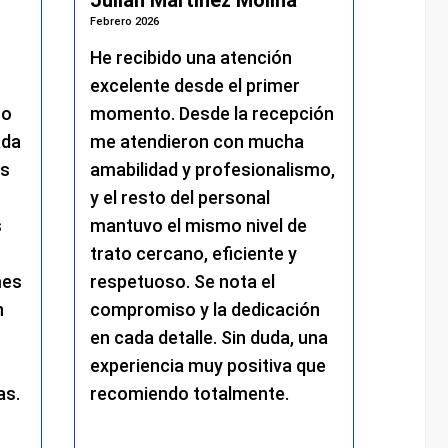
Julián Martínez Molina
Marí
Febrero 2026
Febrero 
He recibido una atención
Fui p
excelente desde el primer
ojos 
to
momento. Desde la recepción
hecho
ada
me atendieron con mucha
He te
es
amabilidad y profesionalismo,
poco,
y el resto del personal
situa
s
mantuvo el mismo nivel de
poner
trato cercano, eficiente y
todo.
mes
respetuoso. Se nota el
gener
n
compromiso y la dedicación
muy a
en cada detalle. Sin duda, una
experiencia muy positiva que
as.
recomiendo totalmente.