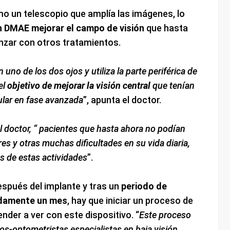
o un telescopio que amplía las imágenes, lo
n DMAE mejorar el campo de visión
que hasta
nzar con otros tratamientos.
 uno de los dos ojos y utiliza la parte periférica de
el
objetivo de mejorar la visión central
que tenían
lar en fase avanzada
”, apunta el doctor.
 doctor, “ pacientes que hasta ahora no podían
res y otras muchas dificultades en su vida diaria,
s de estas actividades
”.
espués del implante y tras un
periodo de
adamente un mes
, hay que iniciar un proceso de
ender a ver con este dispositivo. “
Este proceso
os-optometristas especialistas en baja visión