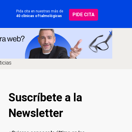
Pida cita en nuestras más de
PIDE CITA
40 clínicas oftalmológicas
X
icias
Suscríbete a la
Newsletter