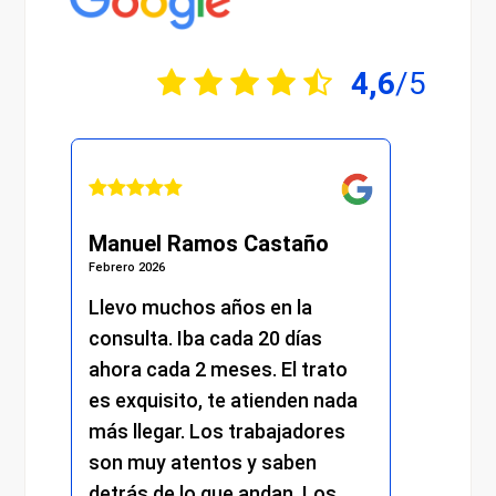
4,6
/5
Manuel Ramos Castaño
Juli
Febrero 2026
Febrero 
s.
Llevo muchos años en la
He re
consulta. Iba cada 20 días
excel
.
ahora cada 2 meses. El trato
momen
es exquisito, te atienden nada
me at
más llegar. Los trabajadores
amabi
son muy atentos y saben
y el 
detrás de lo que andan. Los
mantu