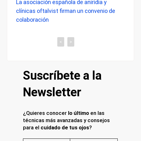
La asociación española de aniridia y
La do
io
clínicas oftalvist firman un convenio de
médic
ca
colaboración
al
<
>
Suscríbete a la
Newsletter
¿Quieres conocer
lo último
en las
técnicas más avanzadas y consejos
para el
cuidado de tus ojos
?