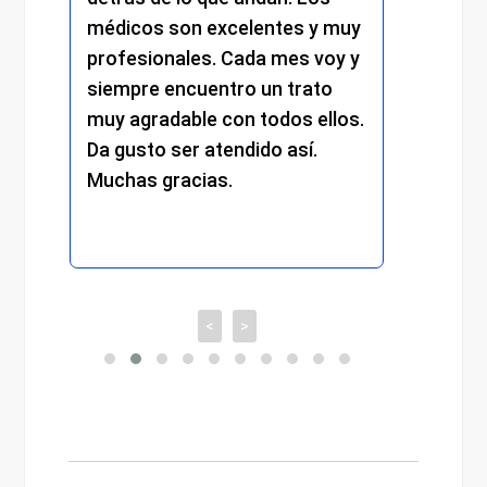
médicos son excelentes y muy
trato
profesionales. Cada mes voy y
respe
siempre encuentro un trato
compr
muy agradable con todos ellos.
cada 
Da gusto ser atendido así.
exper
Muchas gracias.
recom
<
>