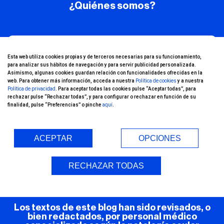
¿Quiénes somos?
¡Conoce nuestro
Esta web utiliza cookies propias y de terceros necesarias para su funcionamiento,
para analizar sus hábitos de navegación y para servir publicidad personalizada.
canal de YouTube!
Asimismo, algunas cookies guardan relación con funcionalidades ofrecidas en la
web. Para obtener más información, acceda a nuestra
Política de cookies
y a nuestra
Política de privacidad
. Para aceptar todas las cookies pulse “Aceptar todas”, para
rechazar pulse “Rechazar todas”, y para configurar o rechazar en función de su
finalidad, pulse “Preferencias” o pinche
aquí
.
ACEPTAR
OPCIONES
Entorno Seguro (COVID-19)
RECHAZAR TODAS
Los textos de este blog han sido revisados, o
bien redactados, por personal médico