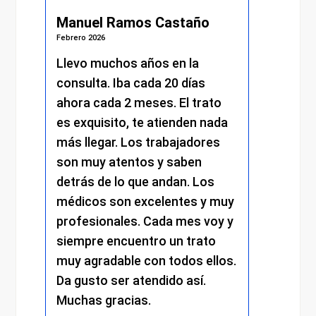
Manuel Ramos Castaño
Juli
Febrero 2026
Febrero 
s.
Llevo muchos años en la
He re
consulta. Iba cada 20 días
excel
.
ahora cada 2 meses. El trato
momen
es exquisito, te atienden nada
me at
más llegar. Los trabajadores
amabi
son muy atentos y saben
y el 
detrás de lo que andan. Los
mantu
médicos son excelentes y muy
trato
profesionales. Cada mes voy y
respe
siempre encuentro un trato
compr
muy agradable con todos ellos.
cada 
Da gusto ser atendido así.
exper
Muchas gracias.
recom