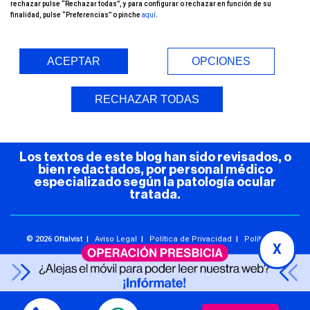
rechazar pulse “Rechazar todas”, y para configurar o rechazar en función de su
finalidad, pulse “Preferencias” o pinche
aquí
.
ACEPTAR
OPCIONES
Entorno Seguro (COVID-19)
RECHAZAR TODAS
Los textos de este blog han sido revisados, o
bien redactados, por personal médico
especializado según la patología ocular
tratada.
© 2026 Oftalvist |
Aviso Legal
|
Política de Privacidad
|
Política de
X
Cookies