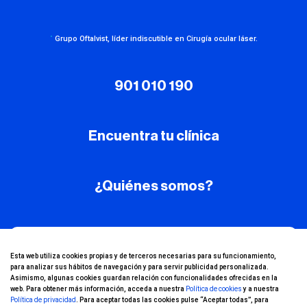
·
Grupo Oftalvist, líder indiscutible en Cirugía ocular láser.
901 010 190
Encuentra tu clínica
¿Quiénes somos?
¡Conoce nuestro
Esta web utiliza cookies propias y de terceros necesarias para su funcionamiento,
para analizar sus hábitos de navegación y para servir publicidad personalizada.
canal de YouTube!
Asimismo, algunas cookies guardan relación con funcionalidades ofrecidas en la
web. Para obtener más información, acceda a nuestra
Política de cookies
y a nuestra
Política de privacidad
. Para aceptar todas las cookies pulse “Aceptar todas”, para