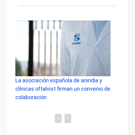
La asociación española de aniridia y
La do
io
clínicas oftalvist firman un convenio de
médic
ca
colaboración
al
<
>