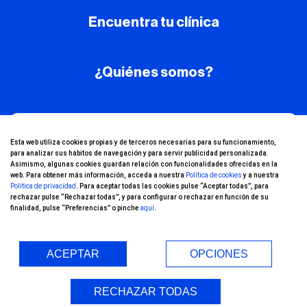
Encuentra tu clínica
¿Quiénes somos?
¡Conoce nuestro
Esta web utiliza cookies propias y de terceros necesarias para su funcionamiento,
para analizar sus hábitos de navegación y para servir publicidad personalizada.
canal de YouTube!
Asimismo, algunas cookies guardan relación con funcionalidades ofrecidas en la
web. Para obtener más información, acceda a nuestra
Política de cookies
y a nuestra
Política de privacidad
. Para aceptar todas las cookies pulse “Aceptar todas”, para
rechazar pulse “Rechazar todas”, y para configurar o rechazar en función de su
finalidad, pulse “Preferencias” o pinche
aquí
.
ACEPTAR
OPCIONES
Entorno Seguro (COVID-19)
RECHAZAR TODAS