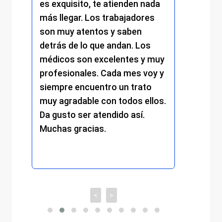
es exquisito, te atienden nada
me at
más llegar. Los trabajadores
amabi
son muy atentos y saben
y el 
detrás de lo que andan. Los
mantu
médicos son excelentes y muy
trato
profesionales. Cada mes voy y
respe
siempre encuentro un trato
compr
muy agradable con todos ellos.
cada 
Da gusto ser atendido así.
exper
Muchas gracias.
recom
<
>