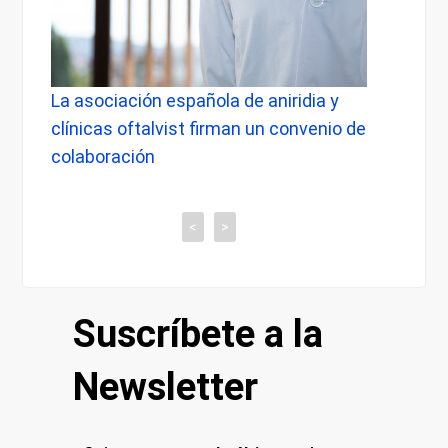
La asociación española de aniridia y
La do
io
clínicas oftalvist firman un convenio de
médic
ca
colaboración
al
<
>
Suscríbete a la
Newsletter