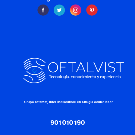
·
Grupo Oftalvist, líder indiscutible en Cirugía ocular láser.
901 010 190