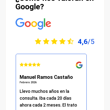
Google?
4,6
/5
Manuel Ramos Castaño
Juli
Febrero 2026
Febrero 
s.
Llevo muchos años en la
He re
consulta. Iba cada 20 días
excel
.
ahora cada 2 meses. El trato
momen