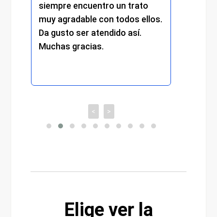
siempre encuentro un trato
compr
muy agradable con todos ellos.
cada 
Da gusto ser atendido así.
exper
Muchas gracias.
recom
<
>
Elige ver la