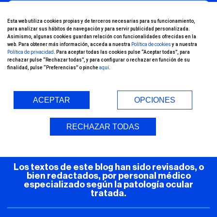
¡Conoce nuestro
Esta web utiliza cookies propias y de terceros necesarias para su funcionamiento,
para analizar sus hábitos de navegación y para servir publicidad personalizada.
canal de YouTube!
Asimismo, algunas cookies guardan relación con funcionalidades ofrecidas en la
web. Para obtener más información, acceda a nuestra
Política de cookies
y a nuestra
Política de privacidad
. Para aceptar todas las cookies pulse “Aceptar todas”, para
rechazar pulse “Rechazar todas”, y para configurar o rechazar en función de su
finalidad, pulse “Preferencias” o pinche
aquí
.
ACEPTAR
OPCIONES
Entorno Seguro (COVID-19)
RECHAZAR TODAS
Los textos de este blog han sido revisados, o
bien redactados, por personal médico
especializado según la patología ocular
tratada.