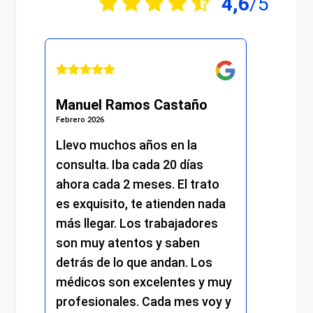
4,6
/5
Manuel Ramos Castaño
Juli
Febrero 2026
Febrero 
s.
Llevo muchos años en la
He re
consulta. Iba cada 20 días
excel
.
ahora cada 2 meses. El trato
momen
es exquisito, te atienden nada
me at
más llegar. Los trabajadores
amabi
son muy atentos y saben
y el 
detrás de lo que andan. Los
mantu
médicos son excelentes y muy
trato
profesionales. Cada mes voy y
respe