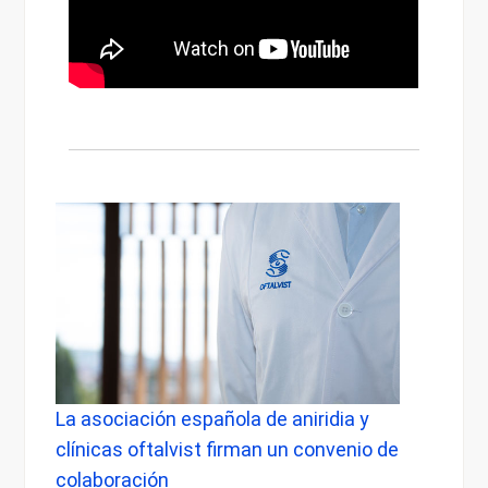
La asociación española de aniridia y
La do
io
clínicas oftalvist firman un convenio de
médic
ca
colaboración